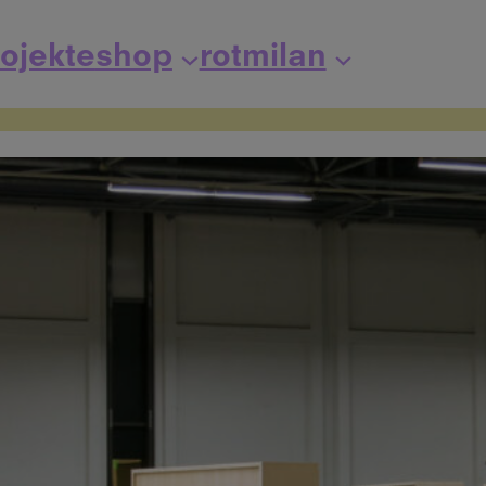
ojekte
shop
rotmilan