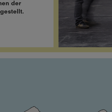
men der
estellt.