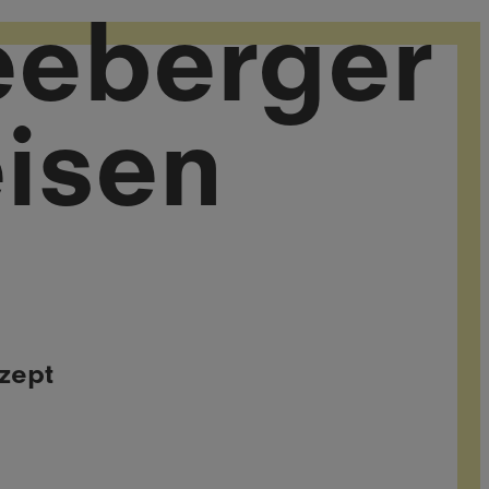
eeberger
eisen
zept