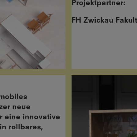
Projektpartner:
FH Zwickau Fakul
 mobiles
zer neue
r eine innovative
n rollbares,