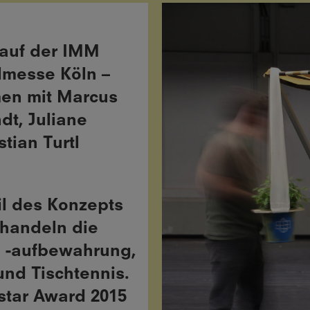
auf der IMM
lmesse Köln –
men mit Marcus
dt, Juliane
tian Turtl
il des Konzepts
ehandeln die
 -aufbewahrung,
und Tischtennis.
star Award 2015