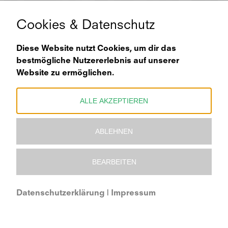
Cookies & Datenschutz
Diese Website nutzt Cookies, um dir das
facebook
instagram
bestmögliche Nutzererlebnis auf unserer
Website zu ermöglichen.
kontakt
ALLE AKZEPTIEREN
agb
ABLEHNEN
datenschutz
impressum
BEARBEITEN
© 2025 – 2026 rotmilan GmbH | Made by
Kollektiv13
Datenschutzerklärung
|
Impressum